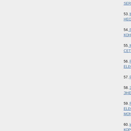
SER
53.
НЕО
54.
Р
КОН
55.
М
СЕТ
56.
ELE
57.
58.
ЭНЕ
59.
ELE
MON
60.
КОР