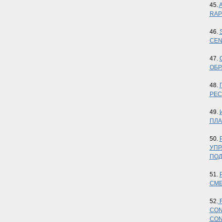
45.
RAP
46.
CEN
47.
ОБР
48.
РЕС
49.
ПЛА
50.
УПР
ПОД
51.
СМЕ
52.
F
CON
CON