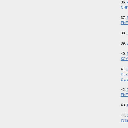
36.
СНИ
37.
ENE
38.
39.
40.
КОМ
41.
DEZ
DE 
42.
ENE
43.
44.
C
INT