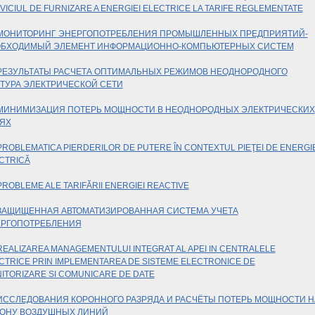
VICIUL DE FURNIZARE A ENERGIEI ELECTRICE LA TARIFE REGLEMENTATE
МОНИТОРИНГ ЭНЕРГОПОТРЕБЛЕНИЯ ПРОМЫШЛЕННЫХ ПРЕДПРИЯТИЙ-
БХОДИМЫЙ ЭЛЕМЕНТ ИНФОРМАЦИОННО-КОМПЬЮТЕРНЫХ СИСТЕМ
ЕЗУЛЬТАТЫ РАСЧЕТА ОПТИМАЛЬНЫХ РЕЖИМОВ НЕОДНОРОДНОГО
ТУРА ЭЛЕКТРИЧЕСКОЙ СЕТИ
ИНИМИЗАЦИЯ ПОТЕРЬ МОЩНОСТИ В НЕОДНОРОДНЫХ ЭЛЕКТРИЧЕСКИХ
ЯХ
PROBLEMATICA PIERDERILOR DE PUTERE ÎN CONTEXTUL PIEŢEI DE ENERGI
CTRICĂ
PROBLEME ALE TARIFĂRII ENERGIEI REACTIVE
ЗАЩИЩЕННАЯ АВТОМАТИЗИРОВАННАЯ СИСТЕМА УЧЕТА
РГОПОТРЕБЛЕНИЯ
REALIZAREA MANAGEMENTULUI INTEGRAT AL APEI IN CENTRALELE
CTRICE PRIN IMPLEMENTAREA DE SISTEME ELECTRONICE DE
ITORIZARE SI COMUNICARE DE DATE
ИССЛЕДОВАНИЯ КОРОННОГО РАЗРЯДА И РАСЧЁТЫ ПОТЕРЬ МОЩНОСТИ Н
ОНУ ВОЗДУШНЫХ ЛИНИЙ