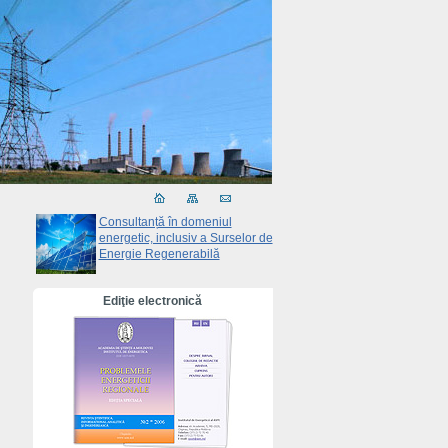
Consultanță în domeniul
energetic, inclusiv a Surselor de
Energie Regenerabilă
Ediţie electronică