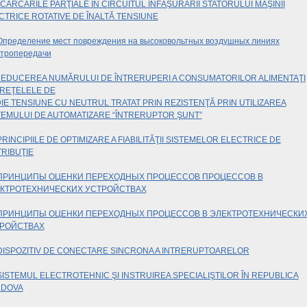
CĂRCĂRILE PARŢIALE ÎN CIRCUITUL ÎNFĂŞURĂRII STATORULUI MAŞINII
CTRICE ROTATIVE DE ÎNALTĂ TENSIUNE
пределение мест повреждения на высоковольтных воздушных линиях
ктропередачи
EDUCEREA NUMĂRULUI DE ÎNTRERUPERI A CONSUMATORILOR ALIMENTAŢI
 REŢELELE DE
IE TENSIUNE CU NEUTRUL TRATAT PRIN REZISTENŢĂ PRIN UTILIZAREA
TEMULUI DE AUTOMATIZARE “ÎNTRERUPTOR ŞUNT”
PRINCIPIILE DE OPTIMIZARE A FIABILITĂŢII SISTEMELOR ELECTRICE DE
TRIBUŢIE
ПРИНЦИПЫ ОЦЕНКИ ПЕРЕХОДНЫХ ПРОЦЕСCОВ
ПРОЦЕССОВ В
КТРОТЕХНИЧЕСКИХ УСТРОЙСТВАХ
ПРИНЦИПЫ ОЦЕНКИ ПЕРЕХОДНЫХ ПРОЦЕССОВ В ЭЛЕКТРОТЕХНИЧЕСКИ
РОЙСТВАХ
ISPOZITIV DE CONECTARE SINCRONA A INTRERUPTOARELOR
SISTEMUL ELECTROTEHNIC ŞI INSTRUIREA SPECIALIŞTILOR ÎN REPUBLICA
DOVA