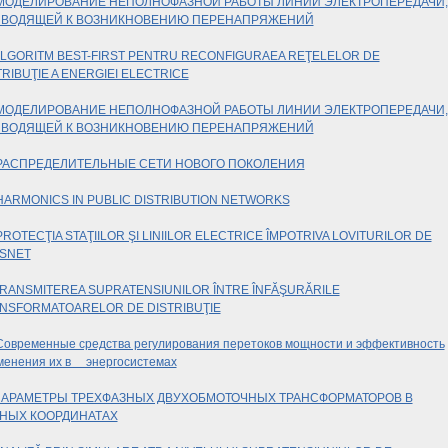
МОДЕЛИРОВАНИЕ НЕПОЛНОФАЗНОЙ РАБОТЫ ЛИНИИ ЭЛЕКТРОПЕРЕДАЧИ,
ВОДЯЩЕЙ К ВОЗНИКНОВЕНИЮ ПЕРЕНАПРЯЖЕНИЙ
LGORITM BEST-FIRST PENTRU RECONFIGURAEA REŢELELOR DE
TRIBUŢIE A ENERGIEI ELECTRICE
МОДЕЛИРОВАНИЕ НЕПОЛНОФАЗНОЙ РАБОТЫ ЛИНИИ ЭЛЕКТРОПЕРЕДАЧИ,
ВОДЯЩЕЙ К ВОЗНИКНОВЕНИЮ ПЕРЕНАПРЯЖЕНИЙ
РАСПРЕДЕЛИТЕЛЬНЫЕ СЕТИ НОВОГО ПОКОЛЕНИЯ
HARMONICS IN PUBLIC DISTRIBUTION NETWORKS
PROTECŢIA STAŢIILOR ŞI LINIILOR ELECTRICE ÎMPOTRIVA LOVITURILOR DE
SNET
RANSMITEREA SUPRATENSIUNILOR ÎNTRE ÎNFĂŞURĂRILE
NSFORMATOARELOR DE DISTRIBUŢIE
Современные средства регулирования перетоков мощности и эффективность
менения их в энергосистемах
АРАМЕТРЫ ТРЕХФАЗНЫХ ДВУХОБМОТОЧНЫХ ТРАНСФОРМАТОРОВ В
НЫХ КООРДИНАТАХ