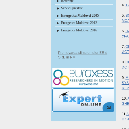
Referinţe
4.
Т
Servicii prestate
Energetica Moldovei 2005
5.
В
МОЛ
Energetica Moldovei 2012
Energetica Moldovei 2016
6.
Н
УРА
7.
ОБ
ИСТ
Promovarea stimulentelor EE si
SRE in RM
8.
О
ИСТ
9.
M
SYS
REP
10.
ЭНЕ
11.
A
DIS