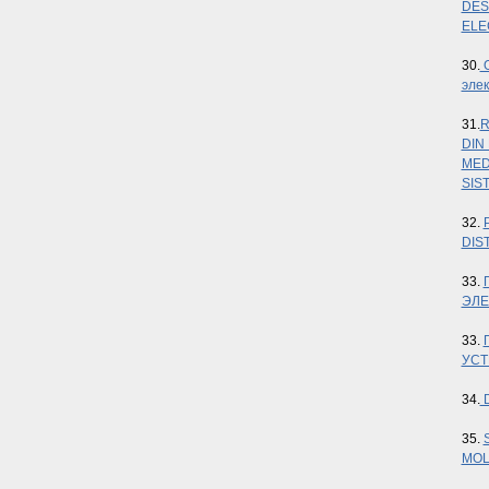
DES
ELE
30.
О
эле
31.
R
DIN
MED
SIS
32.
DIS
33.
ЭЛЕ
33.
УСТ
34.
D
35.
MOL