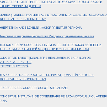
РОЛЬ ЭНЕРГЕТИКИ В РЕШЕНИИ ПРОБЛЕМ ЭКОНОМИЧЕСКОГО РОСТА
И
ЖЕНИЯ УРОВНЯ БЕДНОСТИ
STAREA ŞI UNELE PROBLEME ALE STRUCTURII MANAGERIALE A SECTORULU
RGETIC AL REPUBLICII MOLDOVA
ЭНЕРГЕТИКА КАК ВЕДУЩИЙ ФАКТОР РАЗВИТИЯ РЕГИОНА
Экономика и энергетика Республики Молдова: сравнительный анализ
ЭКОНОМИЧЕСКИ ОБОСНОВАННЫЕ ЗНАЧЕНИЯ ПЕРЕТОКОВ И СТЕПЕНИ
ПЕНСАЦИИ РЕАКТИВНОЙ МОЩНОСТИ В СЕТИ ПОТРЕБИТЕЛЯ
CONCEPTUL INVESTIŢIONAL SPRE REALIZAREA SCENARIILOR DE
VOLTARE A SURSELOR
ENERGIE ELECTRICĂ
DESPRE REALIZAREA PROIECTELOR INVESTIŢIONALE ÎN SECTORUL
RGETIC AL REPUBLICII MOLDOVA
TRIGENERAREA: CONCEPT, SOLUŢII ŞI REALIZĂRI
ONCEPTUL INSTALŢĂIEI DE COGENERARE PE BAZA MOTORULUI CU ARDER
ERNĂ