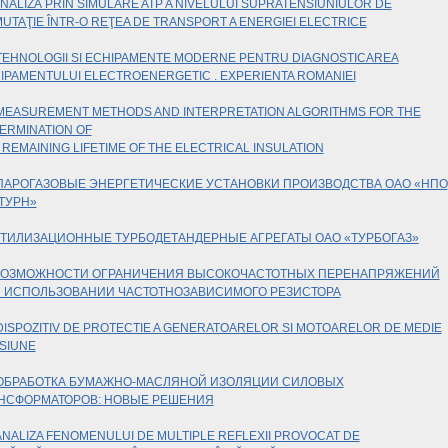
NALIZĂ PRIN SIMULARE ATP A NIVELULUI SUPRATENSIUNIULOR DE
UTAŢIE ÎNTR-O REŢEA DE TRANSPORT A ENERGIEI ELECTRICE
TEHNOLOGII SI ECHIPAMENTE MODERNE PENTRU DIAGNOSTICAREA
IPAMENTULUI ELECTROENERGETIC . EXPERIENTA ROMANIEI
MEASUREMENT METHODS AND INTERPRETATION ALGORITHMS FOR THE
ERMINATION OF
 REMAINING LIFETIME OF THE ELECTRICAL INSULATION
ПАРОГАЗОВЫЕ ЭНЕРГЕТИЧЕСКИЕ УСТАНОВКИ ПРОИЗВОДСТВА ОАО «НПО
ТУРН»
ТИЛИЗАЦИОННЫЕ ТУРБОДЕТАНДЕРНЫЕ АГРЕГАТЫ ОАО «ТУРБОГАЗ»
ОЗМОЖНОСТИ ОГРАНИЧЕНИЯ ВЫСОКОЧАСТОТНЫХ ПЕРЕНАПРЯЖЕНИЙ
 ИСПОЛЬЗОВАНИИ ЧАСТОТНОЗАВИСИМОГО РЕЗИСТОРА
DISPOZITIV DE PROTECTIE A GENERATOARELOR SI MOTOARELOR DE MEDIE
SIUNE
ОБРАБОТКА БУМАЖНО-МАСЛЯНОЙ ИЗОЛЯЦИИ СИЛОВЫХ
НСФОРМАТОРОВ: НОВЫЕ РЕШЕНИЯ
ANALIZA FENOMENULUI DE MULTIPLE REFLEXII PROVOCAT DE