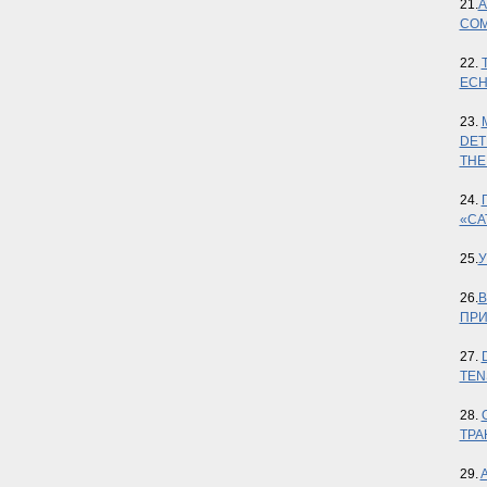
21.
A
COM
22.
ECH
23.
DET
THE
24.
«СА
25.
У
26.
В
ПРИ
27.
TEN
28.
ТРА
29.