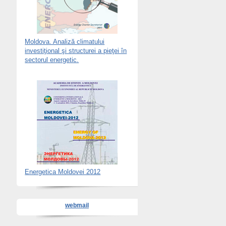
Moldova. Analiză climatului
investiţional şi structurei a pieţei în
sectorul energetic.
Energetica Moldovei 2012
webmail