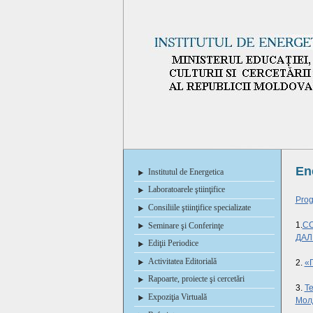
En
Institutul de Energetica
Laboratoarele ştiinţifice
Prog
Consiliile ştiinţifice specializate
1.
С
Seminare şi Conferinţe
ДАЛ
Ediţii Periodice
Activitatea Editorială
2.
«
Rapoarte, proiecte şi cercetări
3.
Т
Expoziţia Virtuală
Молд