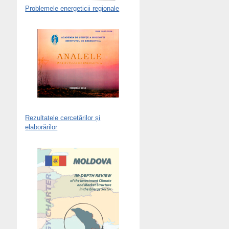
Problemele energeticii regionale
Rezultatele cercetărilor și
elaborărilor