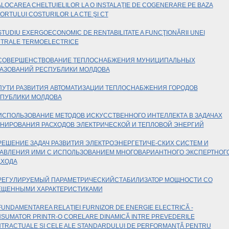
ALOCAREA CHELTUIELILOR LA O INSTALAŢIE DE COGENERARE PE BAZA
ORTULUI COSTURILOR LA CTE ŞI CT
STUDIU EXERGOECONOMIC DE RENTABILITATE A FUNCŢIONĂRII UNEI
TRALE TERMOELECTRICE
СОВЕРШЕНСТВОВАНИЕ ТЕПЛОСНАБЖЕНИЯ МУНИЦИПАЛЬНЫХ
АЗОВАНИЙ РЕСПУБЛИКИ МОЛДОВА
ПУТИ РАЗВИТИЯ АВТОМАТИЗАЦИИ ТЕПЛОСНАБЖЕНИЯ ГОРОДОВ
ПУБЛИКИ МОЛДОВА
ИСПОЛЬЗОВАНИЕ МЕТОДОВ ИСКУССТВЕННОГО ИНТЕЛЛЕКТА В ЗАДАЧАХ
НИРОВАНИЯ РАСХОДОВ ЭЛЕКТРИЧЕСКОЙ И ТЕПЛОВОЙ ЭНЕРГИЙ
РЕШЕНИЕ ЗАДАЧ РАЗВИТИЯ ЭЛЕКТРОЭНЕРГЕТИЧЕ-СКИХ СИСТЕМ И
АВЛЕНИЯ ИМИ С ИСПОЛЬЗОВАНИЕМ МНОГОВАРИАНТНОГО ЭКСПЕРТНОГ
ХОДА
РЕГУЛИРУЕМЫЙ ПАРАМЕТРИЧЕСКИЙСТАБИЛИЗАТОР МОЩНОСТИ СО
ЩЕННЫМИ ХАРАКТЕРИСТИКАМИ
UNDAMENTAREA RELAŢIEI FURNIZOR DE ENERGIE ELECTRICĂ -
SUMATOR PRINTR-O CORELARE DINAMICĂ INTRE PREVEDERILE
TRACTUALE SI CELE ALE STANDARDULUI DE PERFORMANŢĂ PENTRU