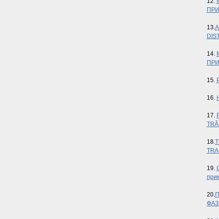
12.
ПРИ
13.
A
DIS
14.
ПРИ
15.
16.
17.
TRĂ
18.
T
TRA
19.
при
20.
П
ФАЗ