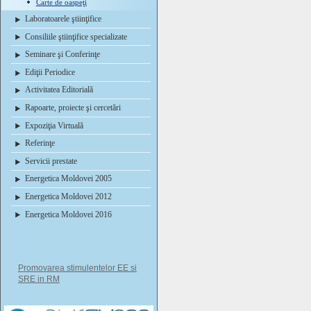
Carte de oaspeţi
Laboratoarele ştiinţifice
Consiliile ştiinţifice specializate
Seminare şi Conferinţe
Ediţii Periodice
Activitatea Editorială
Rapoarte, proiecte şi cercetări
Expoziţia Virtuală
Referinţe
Servicii prestate
Energetica Moldovei 2005
Energetica Moldovei 2012
Energetica Moldovei 2016
Promovarea stimulentelor EE si
SRE in RM