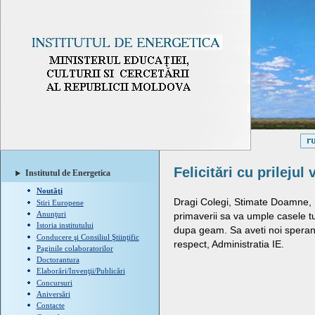
Felicitări cu prilejul 
Institutul de Energetica
Noutăţi
Dragi Colegi, Stimate Doamne, 
Stiri Europene
Anunţuri
primaverii sa va umple casele tu
Istoria institutului
dupa geam. Sa aveti noi sperante
Conducere şi Consiliul Ştiinţific
respect, Administratia IE.
Paginile colaboratorilor
Doctorantura
Elaborări/Invenţii/Publicări
Concursuri
Aniversări
Contacte