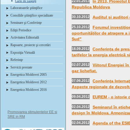
22.01.2013
În 2013, Proiectul
Carte de oaspeţi
Republica Moldova
Laboratoarele ştiinţifice
Consiliile ştiinţifice specializate
30.10.2012
Auditul şi auditori
Seminare şi Conferinţe
25.10.2012
Forumul investiţio
Ediţii Periodice
oportunităţilor de atragere a 
Activitatea Editorială
Sud"
Rapoarte, proiecte şi cercetări
18.09.2012
Conferinţa de pres
Expoziţia Virtuală
tarifelor la energia electrică 
Referinţe
02.07.2012
Viitorul Energiei î
Servicii prestate
gaz lichefiat.
Energetica Moldovei 2005
07.06.2012
Conferinţa Interna
Energetica Moldovei 2012
Aspecte regionale de dezvolt
Energetica Moldovei 2016
09.04.2012
EUREM - o istorie
02.04.2012
Seminarul în etiche
Promovarea stimulentelor EE si
design în Moldova. Armonizare
SRE in RM
02.04.2012
Agenda of the ESI