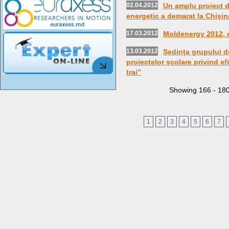
02.04.2012
Un amplu proiect d
energetic a demarat la Chişi
17.03.2012
Moldenergy 2012, e
13.03.2012
Şedinţa grupului de
proiectelor şcolare privind ef
trai”
Showing
166
-
18
1
2
3
4
5
6
7