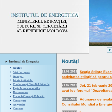
Noutăţi
Institutul de Energetica
Noutăţi
22.02.2013
Secţia Ştiinţe Exac
Stiri Europene
Anunţuri
activitatea ştiinţifică pentru 
Istoria institutului
Conducere şi Consiliul Ştiinţific
21.02.2013
Joi, 21 februarie 2
Paginile colaboratorilor
avut loc forumul “Dezvoltarea 
Doctorantura
Elaborări/Invenţii/Publicări
19.02.2013
Adunarea generală
Concursuri
Consiliului Mondial a Energi
Aniversări
Contacte