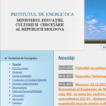
Noutăţi
Institutul de Energetica
Noutăţi
01.03.2018
Felicitări cu prileju
Stiri Europene
Anunţuri
28.11.2017
Expoziţia "Infoinv
Istoria institutului
Conducere şi Consiliul Ştiinţific
Paginile colaboratorilor
10.11.2017
Miercuri, 22.11.2017
Doctorantura
Energetică al Academiei de Şti
Elaborări/Invenţii/Publicări
sala 432, va avea loc şedinţa S
Concursuri
specialitatea 221.01 „Sisteme 
Aniversări
Contacte
examinată teza de doctor a 