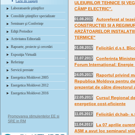
Carte de oaspeţi
ULEIURILOR TEHNICE ŞI VEG
Laboratoarele ştiinţifice
CÂMP ELECTRIC”.
Consiliile ştiinţifice specializate
01.08.2017
Autoreferat al tez
Seminare şi Conferinţe
CONSTRUCŢIEI ŞI A REGIMU
ARZĂTOARELOR INSTALAȚII
Ediţii Periodice
TERMICE"
Activitatea Editorială
Rapoarte, proiecte şi cercetări
01.08.2017
Felicitări d.ş.t. Bî
Expoziţia Virtuală
31.07.2017
Conferința Minister
Referinţe
Forum Internațional: Energie
Servicii prestate
24.05.2017
Raportul privind m
Energetica Moldovei 2005
Republica Moldova pentru dec
Energetica Moldovei 2012
prezentat de către directorul a
Energetica Moldovei 2016
22.05.2017
Cursul Regional de 
energetice cost-eficiente
11.05.2017
Felicitări dr.hab- ş
Promovarea stimulentelor EE si
SRE in RM
11.04.2017
La 07 aprilie curent
AȘM a avut loc seminarul știi