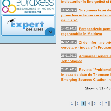
indicatorilor în Energetică și
15.02.2017
Susţinerea tezei d
proiectivă în teoria circuitelor
neliniare"
14.02.2017
Perspectivele pent
regenerabile în Moldova
02.02.2017
Zi de informare pri
cercetare - inovare în Progra
26.01.2017
Adunarea Generală a
Tehnologice
24.01.2017
Revista "Problemel
în baza de date de Thomson 
Emerging Sources Citation In
Showing
31
-
45
1
2
3
4
5
6
7