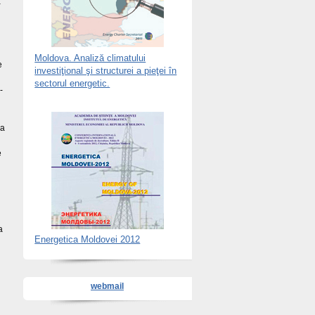
a
Moldova. Analiză climatului
e
investiţional şi structurei a pieţei în
sectorul energetic.
-
ea
e
a
Energetica Moldovei 2012
webmail