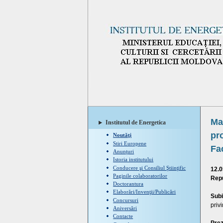
Ma
Institutul de Energetica
pr
Noutăţi
Stiri Europene
Fa
Anunţuri
Istoria institutului
Conducere şi Consiliul Ştiinţific
12.0
Paginile colaboratorilor
Repu
Doctorantura
Elaborări/Invenţii/Publicări
Subi
Concursuri
priv
Aniversări
Contacte