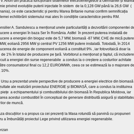
. V. Arion din practica funcționării sistemelor electroenergetice a Germaniei și Mare
anie privind evoluțiile puterii injectate în sistem de la 0,128 GW până la 26,6 GW (
ania), ce este caracteristic și pentru Marea Britanie numai confirm semnificația
lemei echilibrării sistemului mai ales în condițiile caracteristice pentru RM.
onsilier A. Sandulescu a menționat unele particularități a dezvoltării componentei d
ucere a energiei în baza Ser în România. Astfel în prezent puterea instalată de
ucere a energiei din biogaz este de 5,7 MW, biomasă -87 MW, CHE de mică putere
MW, eoliană 2956 MW și central PV 1256 MW putere instalată. Totodată, în 2014
ucerea de energie de component eoliană a constituit 9% , iar fotovoltaică doar la
l de 1% în totalul de producere pe țară. Vorbitorul a menționat și faptul, că includer
ircuit a energiei din surse regenerabile a condus la o creștere a costurilor achitate
ătre consumatorul final cu 12,2 EURO/MWh, ceea ce se estimează la o majorare d
a 10%.
. Ursu a prezentat unele perspective de producere a energiei electrice din biomasă
ezultate ale realizării proiectului ENERGIE și BIOMASĂ, care a condus la instituirea
 piețe a echipamentului și combustibilului din biomasă în Republica Moldova, iar
izarea acestui combustibil în conceptual de generare distribuită asigură și stabilitate
rilor de muncă.
aza discuțiilor s-a propus ca cei prezenți la Masa rotundă să parvină cu propuneri
ru a îmbunătăți proiectul Lege privind utilizarea energiei regenerabile.
erzan