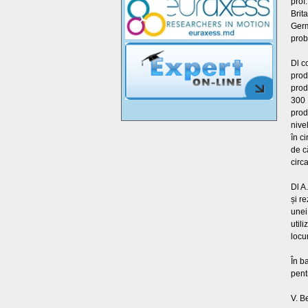
prof
Brit
Germ
prob
Dl c
prod
prod
300 
prod
nive
în c
de c
circ
Dl A
și r
unei
util
locu
În b
pent
V. B