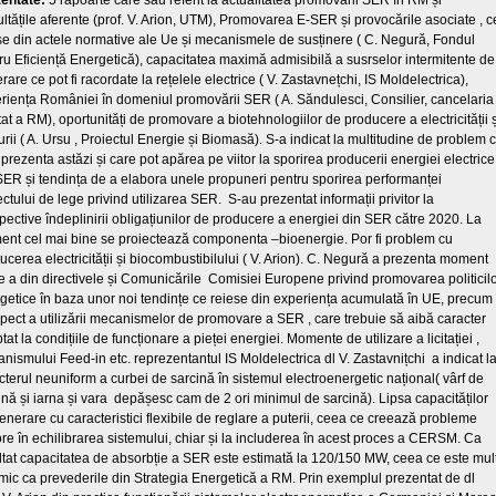
entate:
5 rapoarte care sau referit la actualitatea promovării SER în RM și
cultățile aferente (prof. V. Arion, UTM), Promovarea E-SER și provocările asociate , c
se din actele normative ale Ue și mecanismele de susținere ( C. Negură, Fondul
ru Eficiență Energetică), capacitatea maximă admisibilă a susrselor intermitente de
are ce pot fi racordate la rețelele electrice ( V. Zastavnețchi, IS Moldelectrica),
riența României în domeniul promovării SER ( A. Săndulesci, Consilier, cancelaria
tat a RM), oportunități de promovare a biotehnologiilor de producere a electricității ș
urii ( A. Ursu , Proiectul Energie și Biomasă). S-a indicat la multitudine de problem 
 prezenta astăzi și care pot apărea pe viitor la sporirea producerii energiei electrice
SER și tendința de a elabora unele propuneri pentru sporirea performanței
ectului de lege privind utilizarea SER. S-au prezentat informații privitor la
pective îndeplinirii obligațiunilor de producere a energiei din SER către 2020. La
nt cel mai bine se proiectează componenta –bioenergie. Por fi problem cu
ucerea electricității și biocombustibilului ( V. Arion). C. Negură a prezenta moment
e a din directivele și Comunicările Comisiei Europene privind promovarea politicil
getice în baza unor noi tendințe ce reiese din experiența acumulată în UE, precum
spect a utilizării mecanismelor de promovare a SER , care trebuie să aibă caracter
at la condițiile de funcționare a pieței energiei. Momente de utilizare a licitației ,
nismului Feed-in etc. reprezentantul IS Moldelectrica dl V. Zastavnițchi a indicat l
cterul neuniform a curbei de sarcină în sistemul electroenergetic național( vârf de
ină și iarna și vara depășesc cam de 2 ori minimul de sarcină). Lipsa capacităților
enerare cu caracteristici flexibile de reglare a puterii, ceea ce creează probleme
re în echilibrarea sistemului, chiar și la includerea în acest proces a CERSM. Ca
ltat capacitatea de absorbție a SER este estimată la 120/150 MW, ceea ce este mul
mic ca prevederile din Strategia Energetică a RM. Prin exemplul prezentat de dl