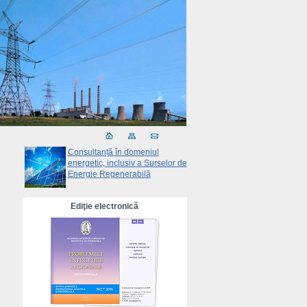
Consultanță în domeniul
energetic, inclusiv a Surselor de
Energie Regenerabilă
Ediţie electronică