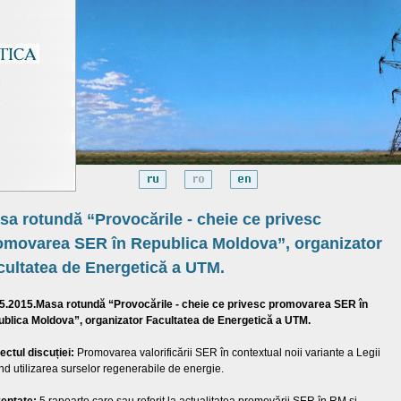
sa rotundă “Provocările - cheie ce privesc
omovarea SER în Republica Moldova”, organizator
cultatea de Energetică a UTM.
5.2015.Masa rotundă “Provocările - cheie ce privesc promovarea SER în
blica Moldova”, organizator Facultatea de Energetică a UTM.
ectul discuției:
Promovarea valorificării SER în contextual noii variante a Legii
ind utilizarea surselor regenerabile de energie.