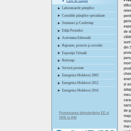
Prez
Carte de oaspeţi
difi
Laboratoarele ştiinţifice
reie
Consiliile ştiinţifice specializate
pent
gener
Seminare şi Conferinţe
expe
Ediţii Periodice
de s
căld
Activitatea Editorială
sunt
Rapoarte, proiecte şi cercetări
din 
proi
Expoziţia Virtuală
pers
Referinţe
mome
Servicii prestate
prod
chei
Energetica Moldovei 2005
ener
Energetica Moldovei 2012
și a
adapt
Energetica Moldovei 2016
meca
cara
sarc
de g
Promovarea stimulentelor EE si
majo
SRE in RM
rezu
mai 