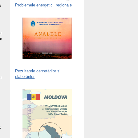
Problemele energeticii regionale
e
i
ce
Rezultatele cercetărilor și
elaborărilor
or
a
t