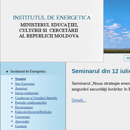
Seminarul din 12 iuli
Institutul de Energetica
Noutăţi
Seminarul „Noua strategie energ
Stiri Europene
Anunţuri
asigurării securităţii livrărilor î
Istoria institutului
Conducere şi Consiliul Ştiinţific
Detalii...
Paginile colaboratorilor
Doctorantura
Elaborări/Invenţii/Publicări
Concursuri
Aniversări
Contacte