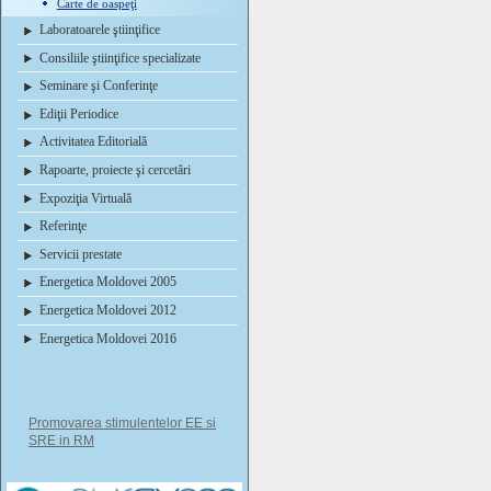
Carte de oaspeţi
Laboratoarele ştiinţifice
Consiliile ştiinţifice specializate
Seminare şi Conferinţe
Ediţii Periodice
Activitatea Editorială
Rapoarte, proiecte şi cercetări
Expoziţia Virtuală
Referinţe
Servicii prestate
Energetica Moldovei 2005
Energetica Moldovei 2012
Energetica Moldovei 2016
Promovarea stimulentelor EE si
SRE in RM