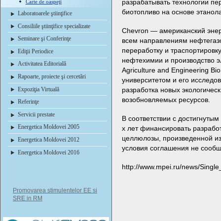
разрабатывать технологии пе
Carte de oaspeţi
биотопливо на основе этанол
Laboratoarele ştiinţifice
Consiliile ştiinţifice specializate
Chevron — американский энерг
Seminare şi Conferinţe
всем направлениям нефтегазо
переработку и траспортировку
Ediţii Periodice
нефтехимии и производство э
Activitatea Editorială
Agriculture and Engineering Bi
Rapoarte, proiecte şi cercetări
университетом и его исследо
Expoziţia Virtuală
разработка новых экологическ
возобновляемых ресурсов.
Referinţe
Servicii prestate
В соответствии с достигнутым
Energetica Moldovei 2005
х лет финансировать разработ
целлюлозы, произведенной из
Energetica Moldovei 2012
условия соглашения не сооб
Energetica Moldovei 2016
http://www.mpei.ru/news/Sing
Promovarea stimulentelor EE si
SRE in RM