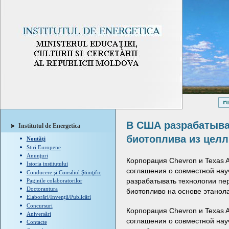
В США разрабатыва
Institutul de Energetica
биотоплива из цел
Noutăţi
Stiri Europene
Anunţuri
Корпорация Chevron и Texas A
Istoria institutului
соглашения о совместной нау
Conducere şi Consiliul Ştiinţific
разрабатывать технологии пе
Paginile colaboratorilor
Doctorantura
биотопливо на основе этанола
Elaborări/Invenţii/Publicări
Concursuri
Корпорация Chevron и Texas A
Aniversări
соглашения о совместной нау
Contacte