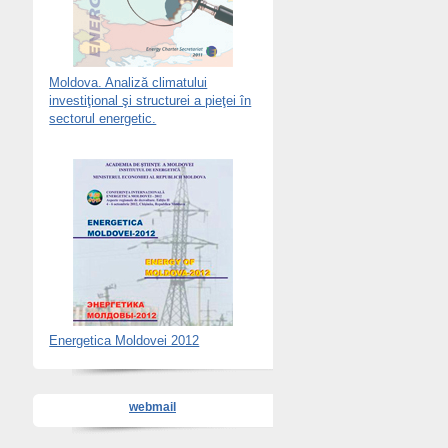
Moldova. Analiză climatului
investiţional şi structurei a pieţei în
sectorul energetic.
Energetica Moldovei 2012
webmail