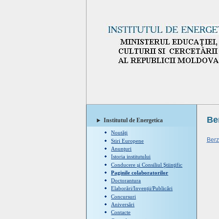
Be
Institutul de Energetica
Noutăţi
Berz
Stiri Europene
Anunţuri
Istoria institutului
Conducere şi Consiliul Ştiinţific
Paginile colaboratorilor
Doctorantura
Elaborări/Invenţii/Publicări
Concursuri
Aniversări
Contacte