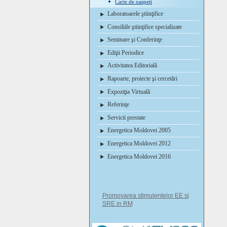
Carte de oaspeţi
Laboratoarele ştiinţifice
Consiliile ştiinţifice specializate
Seminare şi Conferinţe
Ediţii Periodice
Activitatea Editorială
Rapoarte, proiecte şi cercetări
Expoziţia Virtuală
Referinţe
Servicii prestate
Energetica Moldovei 2005
Energetica Moldovei 2012
Energetica Moldovei 2016
Promovarea stimulentelor EE si
SRE in RM