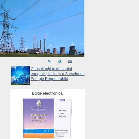
Consultanță în domeniul
energetic, inclusiv a Surselor de
Energie Regenerabilă
Ediţie electronică