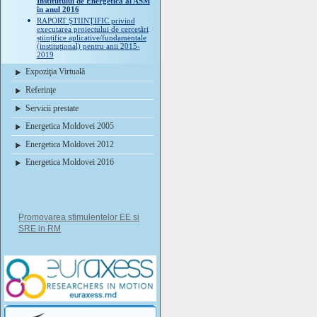
Institutului de Energetică al ASM
în anul 2016
RAPORT ŞTIINŢIFIC privind
executarea proiectului de cercetări
științifice aplicative/fundamentale
(instituțional) pentru anii 2015-
2019
Expoziţia Virtuală
Referinţe
Servicii prestate
Energetica Moldovei 2005
Energetica Moldovei 2012
Energetica Moldovei 2016
Promovarea stimulentelor EE si
SRE in RM