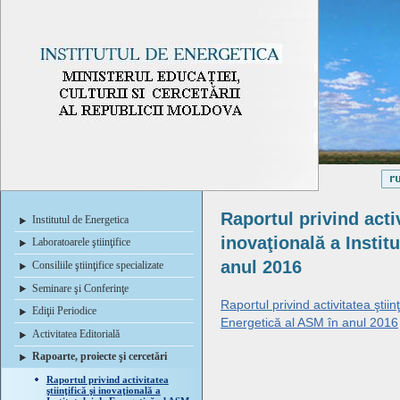
Raportul privind activ
Institutul de Energetica
inovaţională a Instit
Laboratoarele ştiinţifice
anul 2016
Consiliile ştiinţifice specializate
Seminare şi Conferinţe
Raportul privind activitatea ştiinţ
Ediţii Periodice
Energetică al ASM în anul 2016
Activitatea Editorială
Rapoarte, proiecte şi cercetări
Raportul privind activitatea
ştiinţifică şi inovaţională a