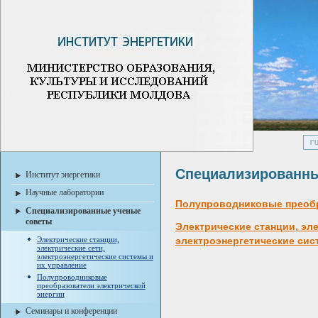
Специализированны
Институт энергетики
Научные лаборатории
Полупроводниковые преобр
Специализированные ученые
советы
Электрические станции, эле
электроэнергетические сис
Электрические станции,
электрические сети,
электроэнергетические системы и
их управление
Полупроводниковые
преобразователи электрической
энергии
Семинары и конференции