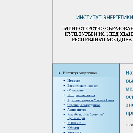
На
Институт энергетики
вы
Новости
Европейские новости
ме
Объявления
История института
ос
Администрация и Ученый Совет
эн
Страницы сотрудников
Аспирантура
пр
Разработки/Изобретения/
Публикации
КОНКУРСЫ
În c
Юбилеи
Контакты