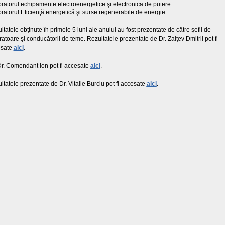
ratorul echipamente electroenergetice şi electronica de putere
ratorul Eficienţă energetică şi surse regenerabile de energie
ltatele obţinute în primele 5 luni ale anului au fost prezentate de către şefii de
ratoare şi conducătorii de teme. Rezultatele prezentate de Dr. Zaiţev Dmitrii pot fi
esate
aici
.
r. Comendant Ion pot fi accesate
aici
.
ltatele prezentate de Dr. Vitalie Burciu pot fi accesate
aici
.