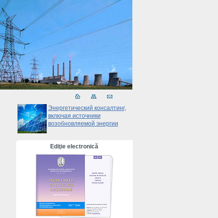
Энергетический консалтинг,
включая источники
возобновляемой энергии
Ediţie electronică