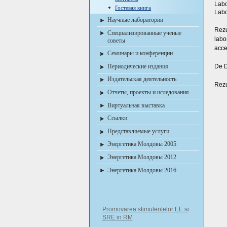
Labo
Гостевая книга
Labo
Научные лаборатории
Rezu
Специализированные ученые
labo
советы
acc
Семинары и конференции
Периодические издания
De D
Издательская деятельность
Rezu
Отчеты, проекты и иследования
Виртуальная выставка
Ссылки
Представляемые услуги
Энергетика Молдовы 2005
Энергетика Молдовы 2012
Энергетика Молдовы 2016
Promovarea stimulentelor EE si
SRE in RM