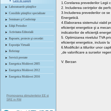
Carte de oaspeţi
1.Corelarea prevederilor Legii cu
Laboratoarele ştiinţifice
2. Includerea cerinţelor de perfo
3.Includerea prevederilor ce se 
Consiliile ştiinţifice specializate
Energetică.
Seminare şi Conferinţe
4.Elaborarea sistemului viabil pr
Ediţii Periodice
eficienţei energetice şi a meca
Activitatea Editorială
indicatorilor de eficienţă energe
5. Optimizarea nivelului TVA pr
Rapoarte, proiecte şi cercetări
eficienţei energetice, inclusiv 
Expoziţia Virtuală
6.Modificări a titlurilor unor ca
Referinţe
„de valorificare a surselor rege
Servicii prestate
V. Berzan
Energetica Moldovei 2005
Energetica Moldovei 2012
Energetica Moldovei 2016
Promovarea stimulentelor EE si
SRE in RM