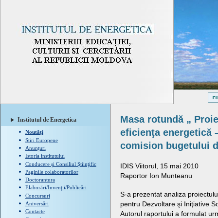
Masa rotundă „ Proiec
Institutul de Energetica
eficienţa energetică 
Noutăţi
Stiri Europene
comision bugetului d
Anunţuri
Istoria institutului
Conducere şi Consiliul Ştiinţific
IDIS Viitorul, 15 mai 2010
Paginile colaboratorilor
Raportor Ion Munteanu
Doctorantura
Elaborări/Invenţii/Publicări
S-a prezentat analiza proiectului
Concursuri
pentru Dezvoltare şi Iniţiative S
Aniversări
Contacte
Autorul raportului a formulat u