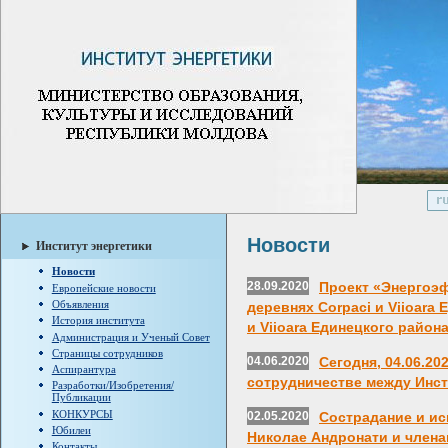
Новости
Институт энергетики
Новости
28.09.2020
Проект «Энергоэф
Европейские новости
Объявления
деревнях Corpaci и Viioara
История института
и Viioara Единецкого район
Администрация и Ученый Совет
Страницы сотрудников
04.06.2020
Сегодня, 04.06.20
Аспирантура
сотрудничестве между Инст
Разработки/Изобретения/
Публикации
КОНКУРСЫ
02.05.2020
Сострадание и ис
Юбилеи
Николае Андронати и члена
Контакты