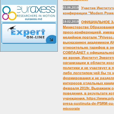
03.06.2019
Участие Институт
конференции "Modern Power
19.02.2019
ОФИЦИАЛЬНОЕ ЗАЯ
Министерстве Образования,
пресс-конференцией, имевш
медийном портале "Privesc
высказанное академиком АН
относительно тарифов в эн
СОВПАДАЕТ с официальной 
же время, Институт Энергет
организации в области исс
политики и не участвует в
либо логотипом чей бы то 
формирования и не разделя
интересов отдельных канд
февраля 2019г. Выражаем 
поведения, в результате ко
учреждения. https://www.priv
presa-sustinuta-de-PSRM-cu-t
micsorate