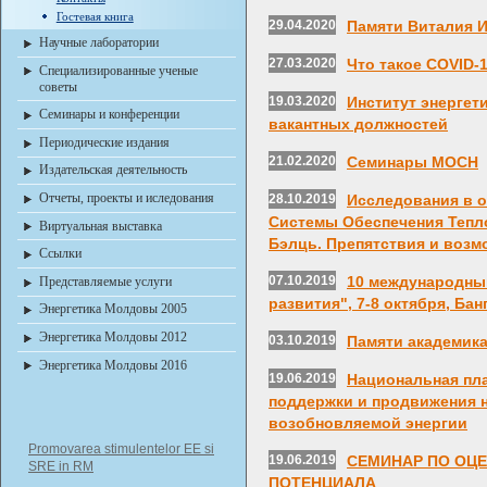
Гостевая книга
29.04.2020
Памяти Виталия 
Научные лаборатории
27.03.2020
Что такое COVID-
Специализированные ученые
советы
19.03.2020
Институт энергет
Семинары и конференции
вакантных должностей
Периодические издания
21.02.2020
Семинары МОСН
Издательская деятельность
Отчеты, проекты и иследования
28.10.2019
Исследования в 
Системы Обеспечения Тепл
Виртуальная выставка
Бэлць. Препятствия и возм
Ссылки
07.10.2019
10 международны
Представляемые услуги
развития", 7-8 октября, Бан
Энергетика Молдовы 2005
Энергетика Молдовы 2012
03.10.2019
Памяти академик
Энергетика Молдовы 2016
19.06.2019
Национальная пла
поддержки и продвижения н
возобновляемой энергии
Promovarea stimulentelor EE si
19.06.2019
СЕМИНАР ПО ОЦ
SRE in RM
ПОТЕНЦИАЛА