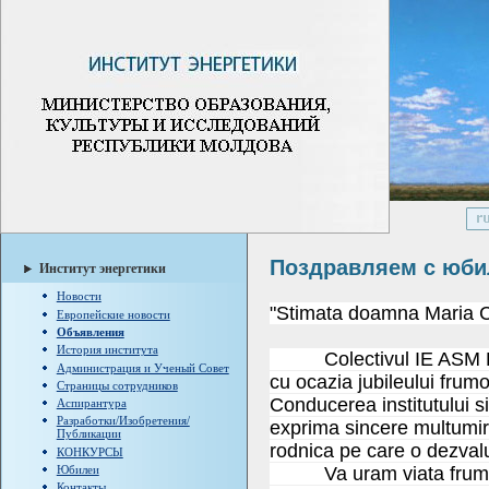
Поздравляем с юби
Институт энергетики
Новости
"Stimata doamna Maria C
Европейские новости
Объявления
История института
Colectivul IE ASM RM V
Администрация и Ученый Совет
cu ocazia jubileului frum
Страницы сотрудников
Conducerea institutului s
Аспирантура
Разработки/Изобретения/
exprima sincere multumiri
Публикации
rodnica pe care o dezvalui
КОНКУРСЫ
Va uram viata frumoasa
Юбилеи
Контакты