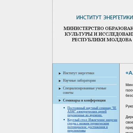
«А
Институт энергетики
Научные лаборатории
М
ин
Специализированные ученые
газо
советы
без
Семинары и конференции
Рук
Постоянный научный семинар "IE
ASM" электрических цепей
переменные во времени.
Дире
Круглый стол: Извлечение энергии
сво
среды с низким термическим
потенциалом: достижения и
прир
перспективы