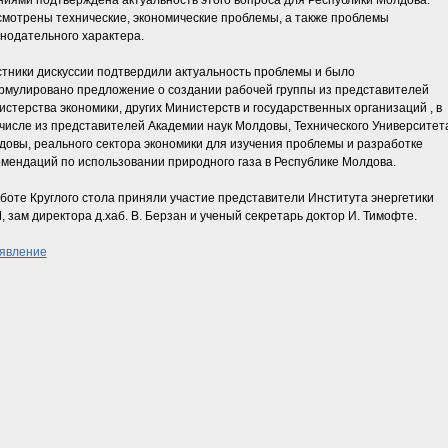
иями подтверждена актуальность этого вопроса для Республики Молдова.
мотрены технические, экономические проблемы, а также проблемы
нодательного характера.
тники дискуссии подтвердили актуальность проблемы и было
рмулировано предложение о создании рабочей группы из представителей
стерства экономики, других Министерств и государственных организаций , в
числе из представителей Академии наук Молдовы, Технического Университет
овы, реального сектора экономики для изучения проблемы и разработке
мендаций по использовании природного газа в Республике Молдова.
боте Круглого стола приняли участие представители Института энергетики
 зам директора д.хаб. В. Берзан и ученый секретарь доктор И. Тимофте.
явление