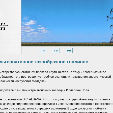
льтернативное газообразное топливо»
истерство экономики РМ провела Круглый стол на тему «Альтернативное
образное топливо- решение проблем экологии и повышения энергетической
опасности Республики Молдова».
оводитель:
зам. министра экономики господин Илларион Попа.
ктор компании S.C. ALBANA S.R.L
. господин Братуцел Александр изложил в
ем докладе видение решения проблемы использование сжатого и сжижженног
одного газа в различных отраслях экономики. В ходе дискуссии и обмена