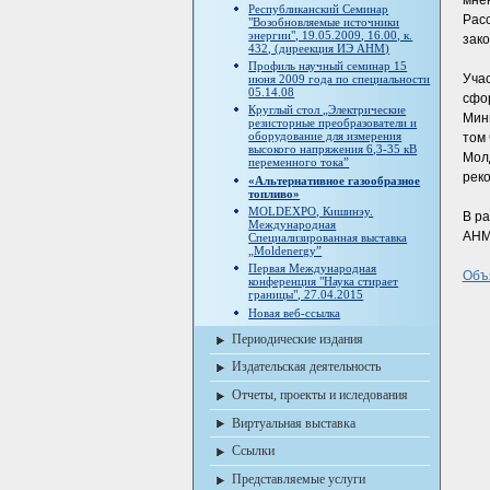
мнен
Республиканский Семинар
Расс
"Возобновляемые источники
энергии", 19.05.2009, 16.00, к.
зако
432, (диреекция ИЭ АНМ)
Профиль научный семинар 15
Учас
июня 2009 года по специальности
05.14.08
сфо
Круглый стол „Электрические
Мини
резисторные преобразователи и
оборудование для измерения
том 
высокого напряжения 6,3-35 кВ
Молд
переменного тока”
реко
«Альтернативное газообразное
топливо»
MOLDEXPO, Кишинэу.
В ра
Международная
АНМ,
Специализированная выставка
„Moldenergy”
Первая Международная
Объ
конференция "Наука стирает
границы", 27.04.2015
Новая веб-ссылка
Периодические издания
Издательская деятельность
Отчеты, проекты и иследования
Виртуальная выставка
Ссылки
Представляемые услуги