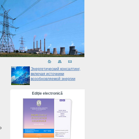
Энергетический консалтинг,
включая источники
возобновляемой энергии
Ediţie electronică
о