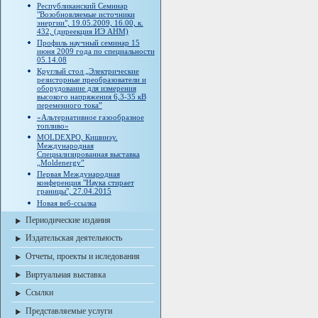
Республиканский Семинар
"Возобновляемые источники
энергии", 19.05.2009, 16.00, к.
432, (диреекция ИЭ АНМ)
Профиль научный семинар 15
июня 2009 года по специальности
05.14.08
Круглый стол „Электрические
резисторные преобразователи и
оборудование для измерения
высокого напряжения 6,3-35 кВ
переменного тока”
«Альтернативное газообразное
топливо»
MOLDEXPO, Кишинэу.
Международная
Специализированная выставка
„Moldenergy”
Первая Международная
конференция "Наука стирает
границы", 27.04.2015
Новая веб-ссылка
Периодические издания
Издательская деятельность
Отчеты, проекты и иследования
Виртуальная выставка
Ссылки
Представляемые услуги