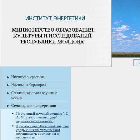
Институт энергетики
Научные лаборатории
Специализированные ученые
советы
Семинары и конференции
Постоянный научный семинар "IE
ASM" электрических цепей
переменные во времени.
Круглый стол: Извлечение энергии
среды с низким термическим
потенциалом: достижения и
перспективы