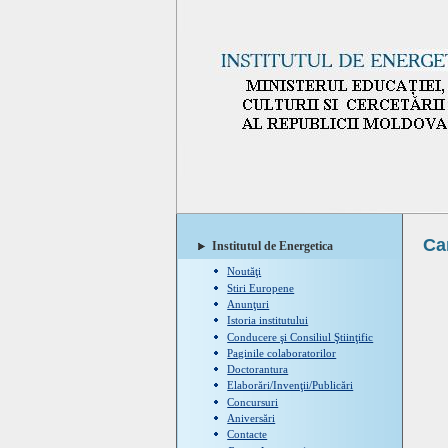
Ca
Institutul de Energetica
Noutăţi
Stiri Europene
Anunţuri
Istoria institutului
Conducere şi Consiliul Ştiinţific
Paginile colaboratorilor
Doctorantura
Elaborări/Invenţii/Publicări
Concursuri
Aniversări
Contacte