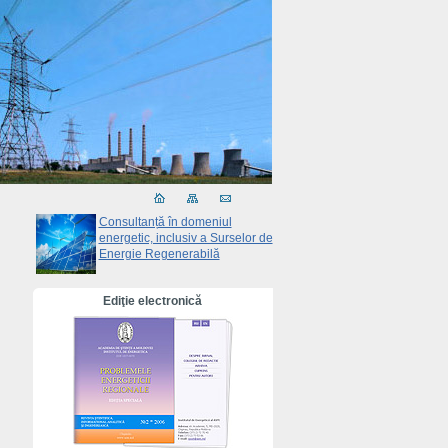
Consultanță în domeniul
energetic, inclusiv a Surselor de
Energie Regenerabilă
Ediţie electronică