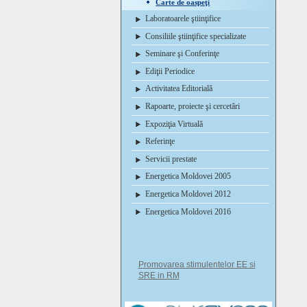
Carte de oaspeţi
Laboratoarele ştiinţifice
Consiliile ştiinţifice specializate
Seminare şi Conferinţe
Ediţii Periodice
Activitatea Editorială
Rapoarte, proiecte şi cercetări
Expoziţia Virtuală
Referinţe
Servicii prestate
Energetica Moldovei 2005
Energetica Moldovei 2012
Energetica Moldovei 2016
Promovarea stimulentelor EE si
SRE in RM