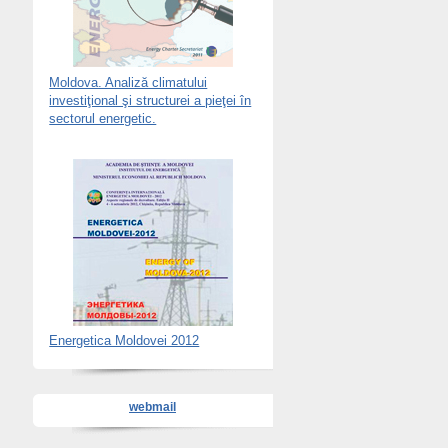
Moldova. Analiză climatului
investiţional şi structurei a pieţei în
sectorul energetic.
Energetica Moldovei 2012
webmail