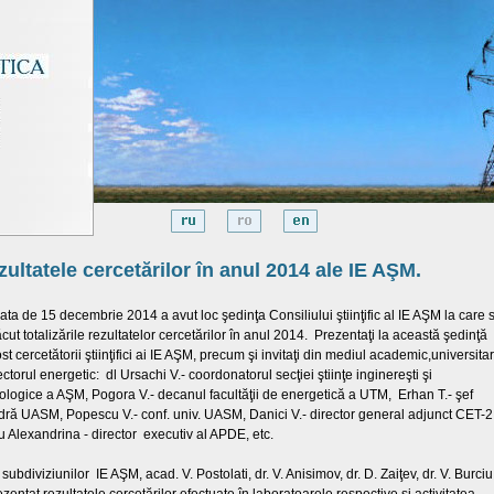
ultatele cercetărilor în anul 2014 ale IE AŞM.
ata de 15 decembrie 2014 a avut loc şedinţa Consiliului ştiinţific al IE AŞM la care s
ăcut totalizările rezultatelor cercetărilor în anul 2014. Prezentaţi la această şedinţă
st cercetătorii ştiinţifici ai IE AŞM, precum şi invitaţi din mediul academic,universitar
ctorul energetic: dl Ursachi V.- coordonatorul secţiei ştiinţe inginereşti şi
ologice a AŞM, Pogora V.- decanul facultăţii de energetică a UTM, Erhan T.- şef
dră UASM, Popescu V.- conf. univ. UASM, Danici V.- director general adjunct CET-2
 Alexandrina - director executiv al APDE, etc.
 subdiviziunilor IE AŞM, acad. V. Postolati, dr. V. Anisimov, dr. D. Zaiţev, dr. V. Burciu