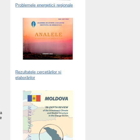
Problemele energeticii regionale
Rezultatele cercetărilor și
elaborărilor
 a
e