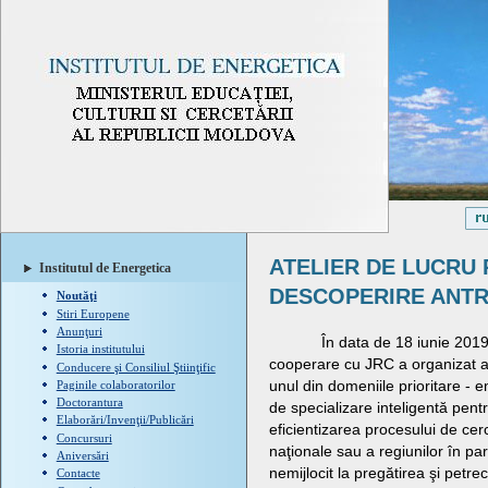
ATELIER DE LUCRU 
Institutul de Energetica
DESCOPERIRE ANT
Noutăţi
Stiri Europene
Anunţuri
În data de 18 iunie 2019 minis
Istoria institutului
cooperare cu JRC a organizat at
Conducere şi Consiliul Ştiinţific
unul din domeniile prioritare - e
Paginile colaboratorilor
Doctorantura
de specializare inteligentă pent
Elaborări/Invenţii/Publicări
eficientizarea procesului de cer
Concursuri
naţionale sau a regiunilor în par
Aniversări
nemijlocit la pregătirea şi petr
Contacte