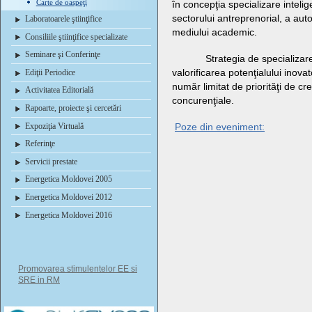
Carte de oaspeţi
în concepţia specializare intelige
sectorului antreprenorial, a autori
Laboratoarele ştiinţifice
mediului academic.
Consiliile ştiinţifice specializate
Seminare şi Conferinţe
Strategia de specializare in
valorificarea potenţialului inov
Ediţii Periodice
număr limitat de priorităţi de cr
Activitatea Editorială
concurenţiale.
Rapoarte, proiecte şi cercetări
Expoziţia Virtuală
Poze din eveniment:
Referinţe
Servicii prestate
Energetica Moldovei 2005
Energetica Moldovei 2012
Energetica Moldovei 2016
Promovarea stimulentelor EE si
SRE in RM