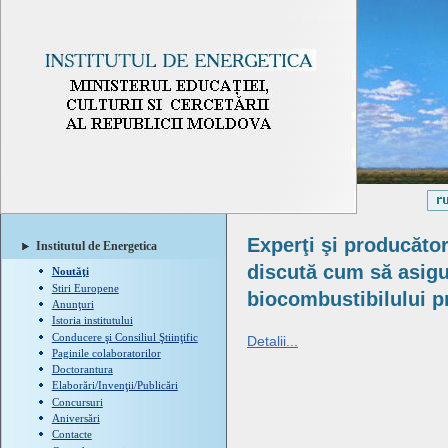
Experţi şi producător
Institutul de Energetica
discută cum să asigu
Noutăţi
Stiri Europene
biocombustibilului 
Anunţuri
Istoria institutului
Conducere şi Consiliul Ştiinţific
Detalii...
Paginile colaboratorilor
Doctorantura
Elaborări/Invenţii/Publicări
Concursuri
Aniversări
Contacte