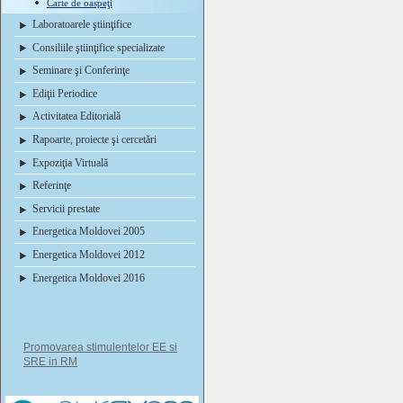
Carte de oaspeţi
Laboratoarele ştiinţifice
Consiliile ştiinţifice specializate
Seminare şi Conferinţe
Ediţii Periodice
Activitatea Editorială
Rapoarte, proiecte şi cercetări
Expoziţia Virtuală
Referinţe
Servicii prestate
Energetica Moldovei 2005
Energetica Moldovei 2012
Energetica Moldovei 2016
Promovarea stimulentelor EE si
SRE in RM