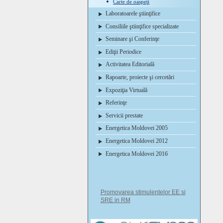
Carte de oaspeţi
Laboratoarele ştiinţifice
Consiliile ştiinţifice specializate
Seminare şi Conferinţe
Ediţii Periodice
Activitatea Editorială
Rapoarte, proiecte şi cercetări
Expoziţia Virtuală
Referinţe
Servicii prestate
Energetica Moldovei 2005
Energetica Moldovei 2012
Energetica Moldovei 2016
Promovarea stimulentelor EE si
SRE in RM