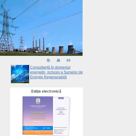
Consultanță în domeniul
energetic, inclusiv a Surselor de
Energie Regenerabilă
Ediţie electronică