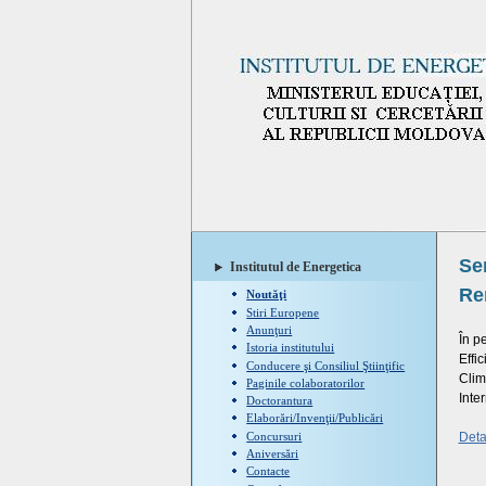
Se
Institutul de Energetica
Re
Noutăţi
Stiri Europene
Anunţuri
În p
Istoria institutului
Effi
Conducere şi Consiliul Ştiinţific
Clim
Paginile colaboratorilor
Inte
Doctorantura
Elaborări/Invenţii/Publicări
Concursuri
Detal
Aniversări
Contacte