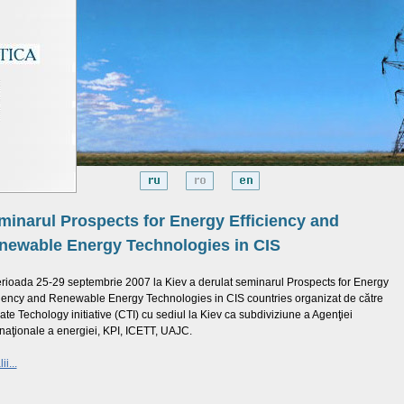
minarul Prospects for Energy Efficiency and
newable Energy Technologies in CIS
erioada 25-29 septembrie 2007 la Kiev a derulat seminarul Prospects for Energy
ciency and Renewable Energy Technologies in CIS countries organizat de către
ate Techology initiative (CTI) cu sediul la Kiev ca subdiviziune a Agenţiei
rnaţionale a energiei, KPI, ICETT, UAJC.
ii...