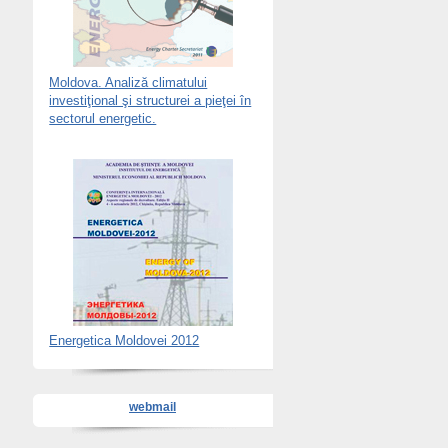
Moldova. Analiză climatului
investiţional şi structurei a pieţei în
sectorul energetic.
Energetica Moldovei 2012
webmail