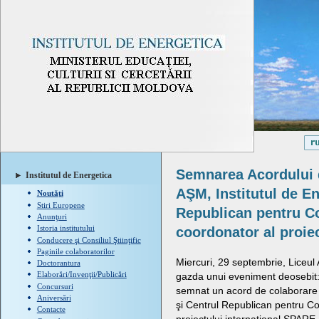
Semnarea Acordului d
Institutul de Energetica
AŞM, Institutul de E
Noutăţi
Stiri Europene
Republican pentru Co
Anunţuri
Istoria institutului
coordonator al proie
Conducere şi Consiliul Ştiinţific
Paginile colaboratorilor
Miercuri, 29 septembrie, Liceul 
Doctorantura
Elaborări/Invenţii/Publicări
gazda unui eveniment deosebit: 
Concursuri
semnat un acord de colaborare 
Aniversări
şi Centrul Republican pentru Cop
Contacte