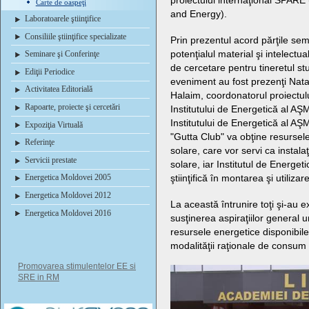
proiectului internaţional SPARE 
Carte de oaspeţi
and Energy).
Laboratoarele ştiinţifice
Consiliile ştiinţifice specializate
Prin prezentul acord părţile se
potenţialul material şi intelectua
Seminare şi Conferinţe
de cercetare pentru tineretul s
Ediţii Periodice
eveniment au fost prezenţi Nata
Activitatea Editorială
Halaim, coordonatorul proiectul
Rapoarte, proiecte şi cercetări
Institutului de Energetică al AŞM, 
Institutului de Energetică al AŞ
Expoziţia Virtuală
"Gutta Club" va obţine resursel
Referinţe
solare, care vor servi ca instalaţ
Servicii prestate
solare, iar Institutul de Energe
ştiinţifică în montarea şi utiliza
Energetica Moldovei 2005
Energetica Moldovei 2012
La această întrunire toţi şi-au 
Energetica Moldovei 2016
susţinerea aspiraţiilor general
resursele energetice disponibil
modalităţii raţionale de consum 
Promovarea stimulentelor EE si
SRE in RM