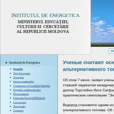
Ученые считают ос
Institutul de Energetica
альтернативного т
Noutăţi
Stiri Europene
Anunţuri
Об этом 7 июня, заявил учены
Istoria institutului
ставший лауреатом междунаро
Conducere şi Consiliul Ştiinţific
доктор Торстейнн Инги Сигф
Paginile colaboratorilor
Doctorantura
практическом симпозиуме "Эн
Elaborări/Invenţii/Publicări
Concursuri
Водород становится одним из
Aniversări
альтернативного топлива. Об 
Contacte