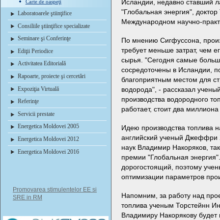
Исландии, недавно ставший 
Carte de oaspeţi
"Глобальная энергия", доктор
Laboratoarele ştiinţifice
Международном научно-практ
Consiliile ştiinţifice specializate
Seminare şi Conferinţe
По мнению Сигфуссона, произ
требует меньше затрат, чем ег
Ediţii Periodice
сырья. "Сегодня самые больш
Activitatea Editorială
сосредоточены в Исландии, п
Rapoarte, proiecte şi cercetări
благоприятным местом для ст
Expoziţia Virtuală
водорода", - рассказал учены
производства водородного то
Referinţe
работает, стоит два миллион
Servicii prestate
Energetica Moldovei 2005
Идею производства топлива н
английский ученый Джеффри 
Energetica Moldovei 2012
наук Владимир Накоряков, т
Energetica Moldovei 2016
премии "Глобальная энергия".
дорогостоящий, поэтому уче
оптимизации параметров прои
Promovarea stimulentelor EE si
Напомним, за работу над про
SRE in RM
топлива ученым Торстейнн И
Владимиру Накорякову будет 