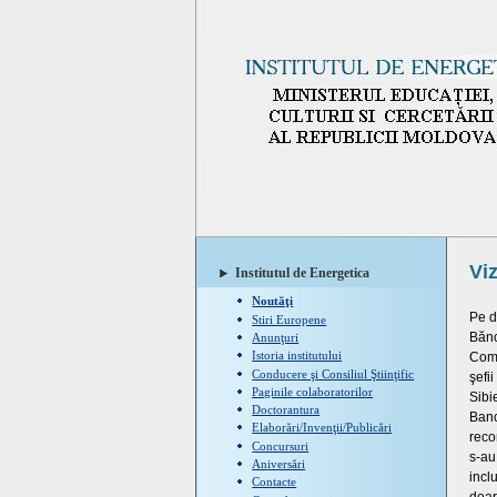
Viz
Institutul de Energetica
Noutăţi
Pe d
Stiri Europene
Bănc
Anunţuri
Istoria institutului
Come
Conducere şi Consiliul Ştiinţific
şefi
Paginile colaboratorilor
Sibi
Doctorantura
Banc
Elaborări/Invenţii/Publicări
reco
Concursuri
s-au
Aniversări
incl
Contacte