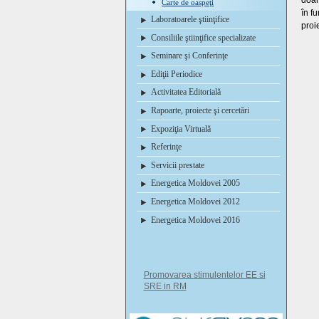
doar
Carte de oaspeţi
în fu
Laboratoarele ştiinţifice
proie
Consiliile ştiinţifice specializate
Seminare şi Conferinţe
Ediţii Periodice
Activitatea Editorială
Rapoarte, proiecte şi cercetări
Expoziţia Virtuală
Referinţe
Servicii prestate
Energetica Moldovei 2005
Energetica Moldovei 2012
Energetica Moldovei 2016
Promovarea stimulentelor EE si
SRE in RM