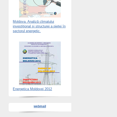
Moldova. Analiză climatului
investiţional şi structurei a pieţei în
sectorul energetic.
Energetica Moldovei 2012
webmail