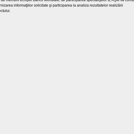
 de membrii echipei Băncii Mondiale, iar participarea specialiştilor IE AŞM va cons
rnizarea informaţiilor solicitate şi participarea la analiza rezultatelor realizării
ctului.