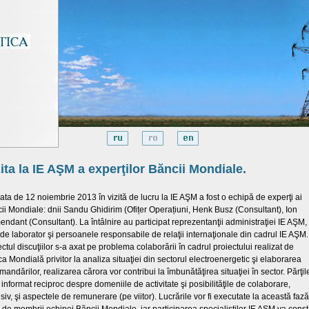
ita la IE AŞM a experţilor Băncii Mondiale.
ata de 12 noiembrie 2013 în vizită de lucru la IE AŞM a fost o echipă de experţi ai
ii Mondiale: dnii Sandu Ghidirim (Ofițer Operațiuni, Henk Busz (Consultant), Ion
ndant (Consultant). La întâlnire au participat reprezentanţii administraţiei IE AŞM,
i de laborator şi persoanele responsabile de relaţii internaţionale din cadrul IE AŞM.
ectul discuţiilor s-a axat pe problema colaborării în cadrul proiectului realizat de
a Mondială privitor la analiza situaţiei din sectorul electroenergetic şi elaborarea
mandărilor, realizarea cărora vor contribui la îmbunătăţirea situaţiei în sector. Părţil
 informat reciproc despre domeniile de activitate şi posibilităţile de colaborare,
usiv, şi aspectele de remunerare (pe viitor). Lucrările vor fi executate la această fază