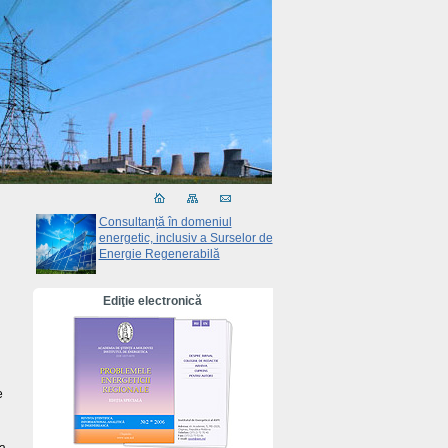
Consultanță în domeniul
energetic, inclusiv a Surselor de
Energie Regenerabilă
Ediţie electronică
e