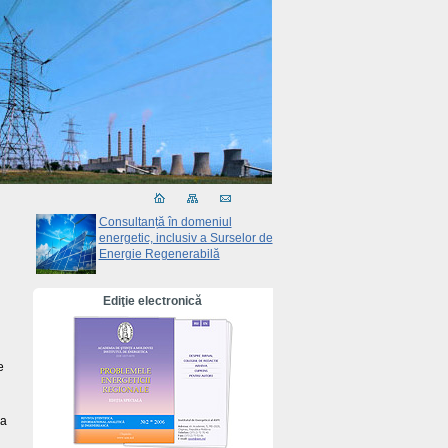
Consultanță în domeniul
energetic, inclusiv a Surselor de
Energie Regenerabilă
Ediţie electronică
e
ea