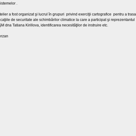
istemelor .
elier a fost organizat şi lucrul în grupuri privind exerciţii cartografice pentru a trasa
caţiile de securitate ale schimbărilor climatice la care a participat şi reprezentantul
M dna Tatiana Kirillova, identificarea necesităţilor de instruire etc.
erzan