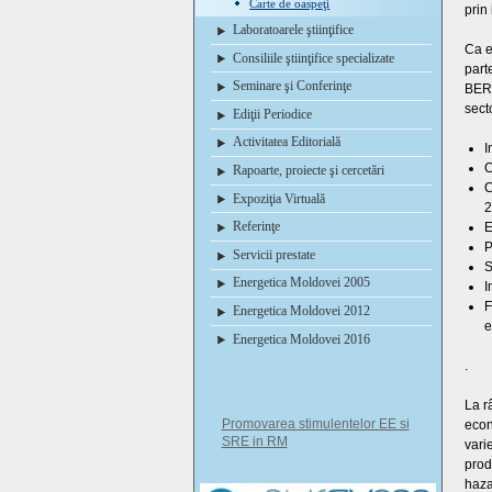
Carte de oaspeţi
prin
Laboratoarele ştiinţifice
Ca e
Consiliile ştiinţifice specializate
part
Seminare şi Conferinţe
BERZ
secto
Ediţii Periodice
Activitatea Editorială
I
C
Rapoarte, proiecte şi cercetări
C
Expoziţia Virtuală
2
Referinţe
E
P
Servicii prestate
S
Energetica Moldovei 2005
I
F
Energetica Moldovei 2012
e
Energetica Moldovei 2016
.
La r
Promovarea stimulentelor EE si
econ
SRE in RM
varie
produ
haza