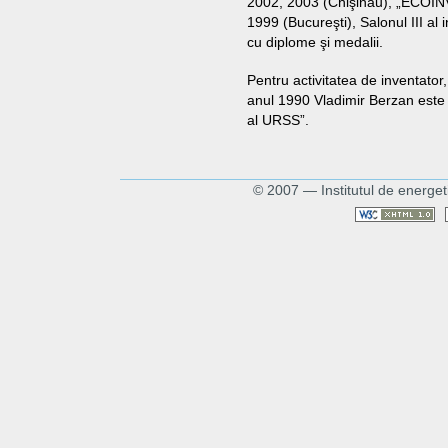
2002, 2003 (Chişinău), „ECOIN
1999 (Bucureşti), Salonul III al 
cu diplome şi medalii.
Pentru activitatea de inventator,
anul 1990 Vladimir Berzan este d
al URSS”.
© 2007 — Institutul de energet