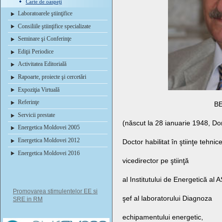
Carte de oaspeţi
Laboratoarele ştiinţifice
Consiliile ştiinţifice specializate
Seminare şi Conferinţe
Ediţii Periodice
Activitatea Editorială
Rapoarte, proiecte şi cercetări
Expoziţia Virtuală
Referinţe
BE
Servicii prestate
(născut la 28 ianuarie 1948, Do
Energetica Moldovei 2005
Energetica Moldovei 2012
Doctor habilitat în ştiinţe tehnice
Energetica Moldovei 2016
vicedirector pe ştiinţă
al Institutului de Energetică al 
Promovarea stimulentelor EE si
şef al laboratorului Diagnoza
SRE in RM
echipamentului energetic,