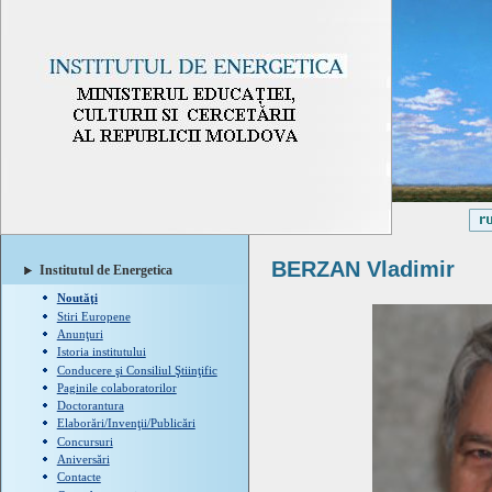
BERZAN Vladimir
Institutul de Energetica
Noutăţi
Stiri Europene
Anunţuri
Istoria institutului
Conducere şi Consiliul Ştiinţific
Paginile colaboratorilor
Doctorantura
Elaborări/Invenţii/Publicări
Concursuri
Aniversări
Contacte