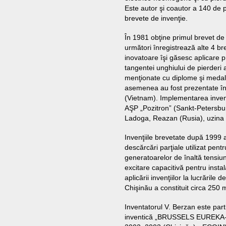
Este autor şi coautor a 140 de pu
brevete de invenţie.
În 1981 obţine primul brevet de i
următori înregistrează alte 4 bre
inovatoare îşi găsesc aplicare 
tangentei unghiului de pierderi 
menţionate cu diplome şi meda
asemenea au fost prezentate în c
(Vietnam). Implementarea invenţ
AŞP „Pozitron” (Sankt-Petersbu
Ladoga, Reazan (Rusia), uzina d
Invenţiile brevetate după 1999 
descărcări parţiale utilizat pent
generatoarelor de înaltă tensiun
excitare capacitivă pentru insta
aplicării invenţiilor la lucrările
Chişinău a constituit circa 250 mi
Inventatorul V. Berzan este part
inventică „BRUSSELS EUREKA-20