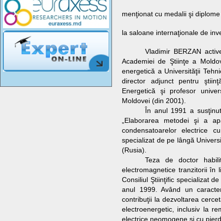
menţionat cu medalii şi diplome
la saloane internaţionale de inv
Vladimir BERZAN
active
Academiei de Ştiinţe a Moldov
energetică a Universităţii Tehn
director adjunct pentru ştiin
Energetică şi profesor univer
Moldovei (din 2001).
În anul 1991 a susţinut 
„Elaborarea metodei şi a apara
condensatoarelor electrice cu e
specializat de pe lângă Univer
(Rusia).
Teza de doctor habili
electromagnetice tranzitorii în 
Consiliul Ştiinţific specializat 
anul 1999. Având un caracter
contribuţii la dezvoltarea cerc
electroenergetic, inclusiv la r
electrice neomogene şi cu pierd