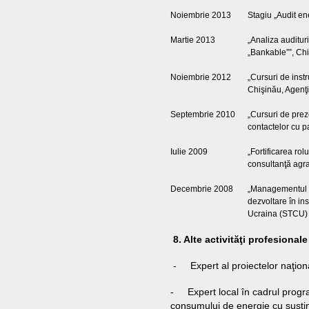
Noiembrie 2013
Stagiu „Audit en
Martie 2013
„Analiza auditur
„Bankable””, Ch
Noiembrie 2012
„Cursuri de instr
Chişinău, Agenţi
Septembrie 2010
„Cursuri de preze
contactelor cu pa
Iulie 2009
„Fortificarea rol
consultanţă agr
Decembrie 2008
„Managementul t
dezvoltare în ins
Ucraina (STCU)
8. Alte activităţi profesionale
- Expert al proiectelor naţion
- Expert local în cadrul progr
consumului de energie cu susţi