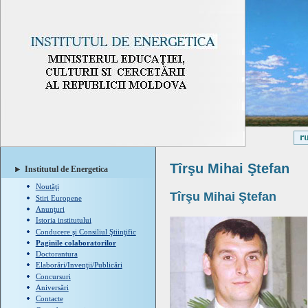
Tîrşu Mihai Ştefan
Institutul de Energetica
Noutăţi
Tîrşu
Mihai
Ştefan
Stiri Europene
Anunţuri
Istoria institutului
Conducere şi Consiliul Ştiinţific
Paginile colaboratorilor
Doctorantura
Elaborări/Invenţii/Publicări
Concursuri
Aniversări
Contacte