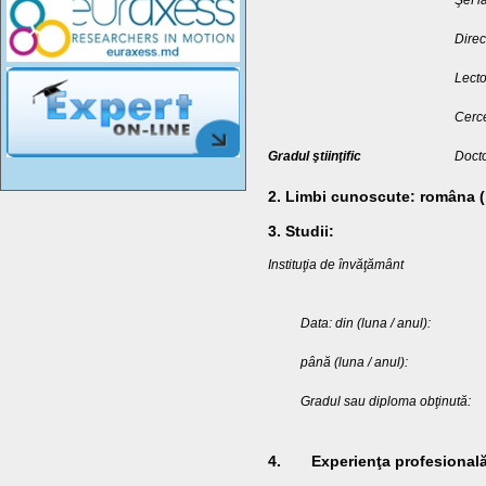
Şef l
Direc
Lecto
Cerce
Gradul ştiinţific
Docto
2
.
Limbi cunoscute:
româna (m
3. Studii:
Instituţia de învăţământ
Data: din (luna / anul):
până (luna / anul):
Gradul sau diploma obţinută:
4. Experienţa profesională