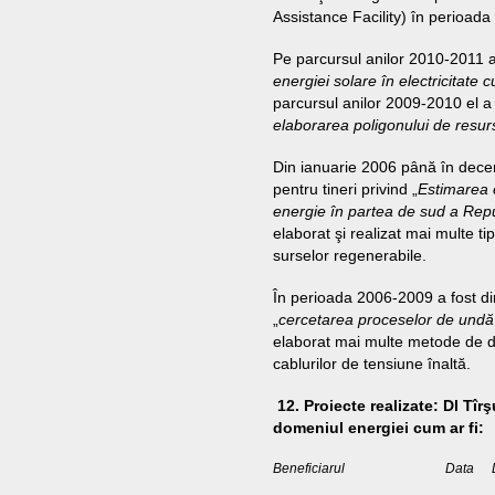
Assistance Facility) în perioad
Pe parcursul anilor 2010-2011 a 
energiei solare în electricitate c
parcursul anilor 2009-2010 el a 
elaborarea poligonului de resur
Din ianuarie 2006 până în decem
pentru tineri privind „
Estimarea e
energie în partea de sud a Repu
elaborat şi realizat mai multe ti
surselor regenerabile.
În perioada 2006-2009 a fost di
„
cercetarea proceselor de undă î
elaborat mai multe metode de di
cablurilor de tensiune înaltă.
12. Proiecte realizate: Dl Tîr
domeniul energiei cum ar fi:
Beneficiarul
Data