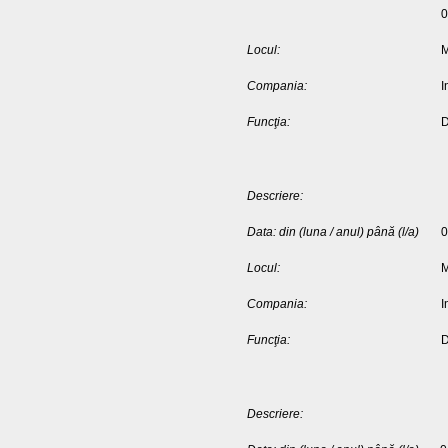
0
Locul:
M
Compania:
I
Funcţia:
D
Descriere:
Data: din (luna / anul) până (l/a)
0
Locul:
M
Compania:
I
Funcţia:
D
Descriere: