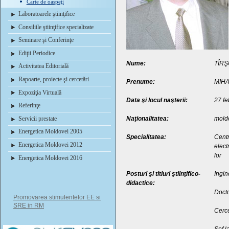
Carte de oaspeţi
Laboratoarele ştiinţifice
Consiliile ştiinţifice specializate
Seminare şi Conferinţe
Ediţii Periodice
Nume:
TÎRŞ
Activitatea Editorială
Rapoarte, proiecte şi cercetări
Prenume:
MIHA
Expoziţia Virtuală
Data şi locul naşterii:
27 fe
Referinţe
Servicii prestate
Naţionalitatea:
mold
Energetica Moldovei 2005
Specialitatea:
Centr
Energetica Moldovei 2012
elect
lor
Energetica Moldovei 2016
Posturi şi titluri ştiinţifico-
Ingin
didactice:
Doct
Promovarea stimulentelor EE si
SRE in RM
Cerce