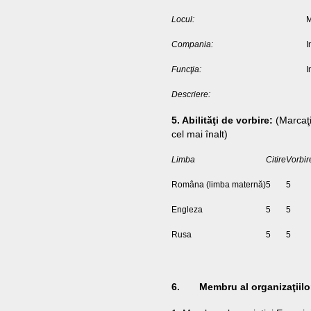
Locul:
M
Compania:
I
Funcţia:
I
Descriere:
5. Abilităţi de vorbire:
(Marcaţi
cel mai înalt)
Limba
Citire
Vorbir
Româna (limba maternă)
5
5
Engleza
5
5
Rusa
5
5
6. Membru al organizaţiilor