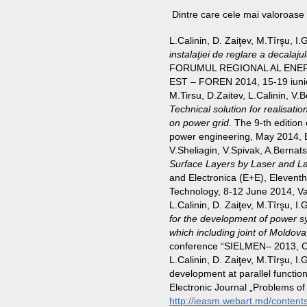
Dintre care cele mai valoroase în
L.Calinin, D. Zaiţev, M.Tîrşu, I.
instalaţiei de reglare a decalaj
FORUMUL REGIONAL AL ENER
EST – FOREN 2014, 15-19 iuni
M.Tirsu, D.Zaitev, L.Calinin, V.
Technical solution for realisatio
on power grid.
The 9-th edition 
power engineering, May 2014,
V.Sheliagin, V.Spivak, A.Bernat
Surface Layers by Laser and La
and Electronica (E+E), Elevent
Technology, 8-12 June 2014, Va
L.Calinin, D. Zaiţev, M.Tîrşu, I.
for the development of power s
which including joint of Moldov
conference “SIELMEN– 2013, Ch
L.Calinin, D. Zaiţev, M.Tîrşu, 
development at parallel functio
Electronic Journal „Problems of 
http://ieasm.webart.md/conten