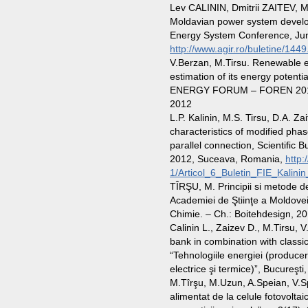
Lev CALININ, Dmitrii ZAITEV, M
Moldavian power system devel
Energy System Conference, Ju
http://www.agir.ro/buletine/1449
V.Berzan, M.Tirsu. Renewable e
estimation of its energy pot
ENERGY FORUM – FOREN 2012,
2012
L.P. Kalinin, M.S. Tirsu, D.A. Za
characteristics of modified phas
parallel connection, Scientific Bu
2012, Suceava, Romania,
http:
1/Articol_6_Buletin_FIE_Kalini
TÎRŞU, M. Principii si metode d
Academiei de Ştiinţe a Moldovei,
Chimie. – Ch.: Boitehdesign, 
Calinin L., Zaizev D., M.Tirsu, 
bank in combination with classic
“Tehnologiile energiei (producere
electrice şi termice)”, Bucureşti
M.Tîrşu, M.Uzun, A.Speian, V.S
alimentat de la celule fotovolta