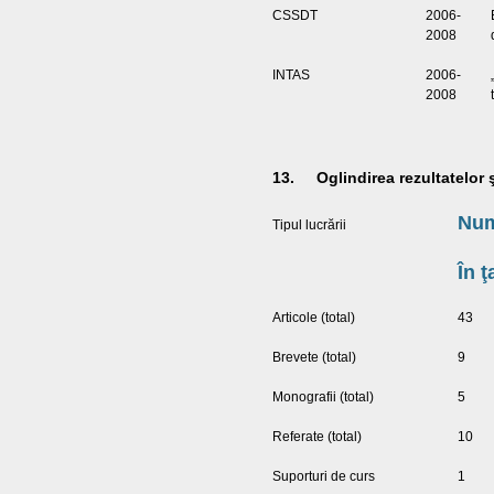
CSSDT
2006-
2008
INTAS
2006-
2008
13. Oglindirea rezultatelor şt
Num
Tipul lucrării
În ţ
Articole (total)
43
Brevete (total)
9
Monografii (total)
5
Referate (total)
10
Suporturi de curs
1