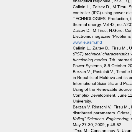
energeticii regionale”, nr.3(17)
Calinin L., Zaizev D., M.Tirsu. 
controller (IPC) using power e
TECHNOLOGIES. Production, tran
thermal energy. Vol 43, no.7/2
Zaizev D., M.Tirsu, N.Gore. Con
Electronic magazine “Problems o
www.ie.asm.md
Calinin L., Zaitev D., Tirsu M.,
(PST) technical characteristics 
functioning modes
. 7
th
Internat
Power Systems, 8-9 October 200
Berzan V., Postolati V., Timoft
in Republic of Moldova ant its e
International Scientific and Pr
Using of the Renewable Sources-
Complex Development. June 11-1
University.
Berzan V. Rimschi V., Tirsu M.,
distributed parameters. Odesa
Kolleg
"
Sciences, Engineering, 
May 27-30, 2009, p.48-52
Tîrşu M., Constantinov N, Uzu