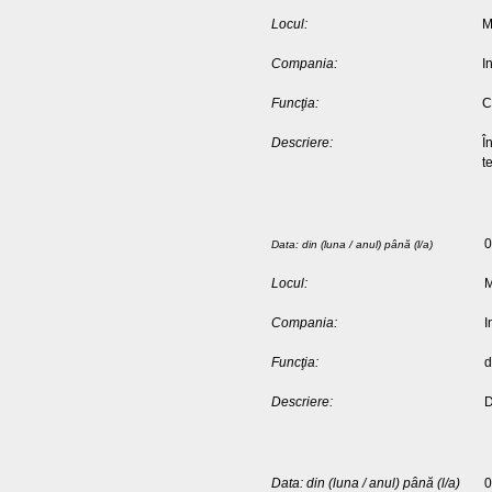
Locul:
M
Compania:
I
Funcţia:
C
Descriere:
Î
t
0
Data: din (luna / anul) până (l/a)
Locul:
M
Compania:
I
Funcţia:
d
Descriere:
D
Data: din (luna / anul) până (l/a)
0