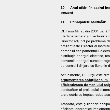
10. Anul aflării în ca
prezent
11. Principalele c
Dl. Tîrşu Mihai, din 2004 până 
Electroenergetic şi Electronica
Director adjunct pe probleme de 
prezent este Director al Institu
domeniul echipamentului electro
distribuţia energiei electrice, t
conversia energiei surselor rege
de control i dirijare cu fluxurile
Actualmente, Dl. Tîrşu este dire
argumentarea soluţiilor şi mij
eficientizarea domeniului asi
conducător al proiectului bilate
arc electric cu impact redus asup
Totodată, este şi lider de echip
eficienţei energetice implemen