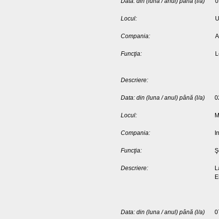
Data: din (luna / anul) până (l/a)
0
Locul:
U
Compania:
A
Funcţia:
L
Descriere:
Data: din (luna / anul) până (l/a)
0
Locul:
M
Compania:
I
Funcţia:
Ş
Descriere:
L
E
Data: din (luna / anul) până (l/a)
0