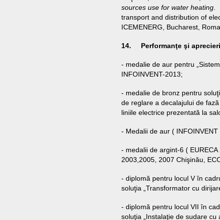
sources use for water heating
.
transport and distribution of e
ICEMENERG, Bucharest, Roman
14. Performanţe şi aprecieri
- medalie de aur pentru „Sistem 
INFOINVENT-2013;
- medalie de bronz pentru soluţi
de reglare a decalajului de fază
liniile electrice prezentată la sa
- Medalii de aur ( INFOINVENT 
- medalii de argint-6 ( EUREC
2003,2005, 2007 Chişinău, EC
- diplomă pentru locul V în cadr
soluţia „Transformator cu dirijar
- diplomă pentru locul VII în cad
soluţia „Instalaţie de sudare cu a