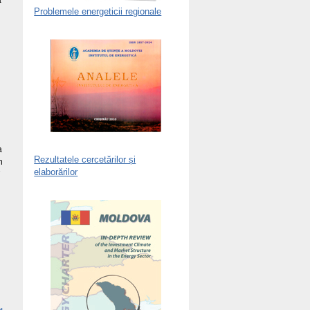
a
Problemele energeticii regionale
n
a
Rezultatele cercetărilor și
n
elaborărilor
7