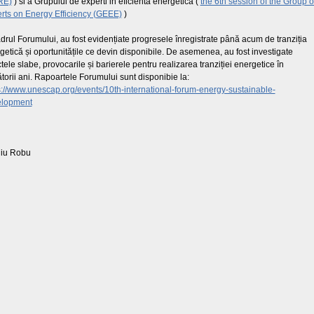
RE)
) si a Grupului de experti in eficienta energetica (
the 6th session of the Group o
rts on Energy Efficiency (GEEE)
)
adrul Forumului, au fost evidențiate progresele înregistrate până acum de tranziția
getică și oportunitățile ce devin disponibile. De asemenea, au fost investigate
tele slabe, provocarile și barierele pentru realizarea tranziției energetice în
torii ani. Rapoartele Forumului sunt disponibie la:
s://www.unescap.org/events/10th-international-forum-energy-sustainable-
elopment
iu Robu