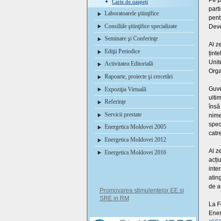
Pe p
Carte de oaspeţi
part
Laboratoarele ştiinţifice
pent
Consiliile ştiinţifice specializate
Deve
Seminare şi Conferinţe
Al z
Ediţii Periodice
ținte
Unit
Activitatea Editorială
Orga
Rapoarte, proiecte şi cercetări
Guve
Expoziţia Virtuală
ulti
Referinţe
însă
Servicii prestate
nime
spec
Energetica Moldovei 2005
catr
Energetica Moldovei 2012
Al z
Energetica Moldovei 2016
acți
inte
atin
de a
Promovarea stimulentelor EE si
SRE in RM
La F
Ener