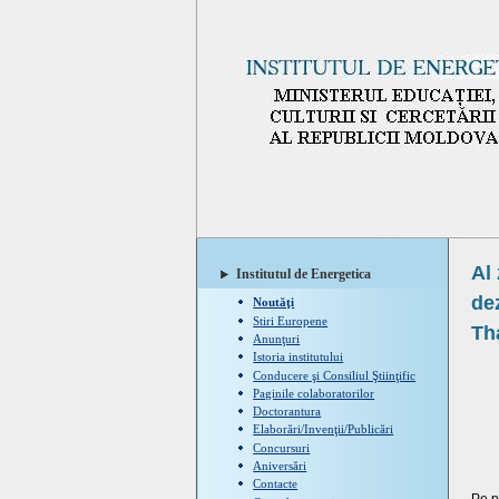
Al
Institutul de Energetica
de
Noutăţi
Stiri Europene
Th
Anunţuri
Istoria institutului
Conducere şi Consiliul Ştiinţific
Paginile colaboratorilor
Doctorantura
Elaborări/Invenţii/Publicări
Concursuri
Aniversări
Contacte