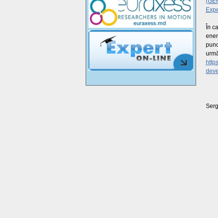
(GE
Expe
În c
ener
punc
urmă
http
dev
Serg