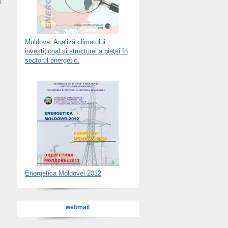
f
Moldova. Analiză climatului
investiţional şi structurei a pieţei în
sectorul energetic.
Energetica Moldovei 2012
webmail