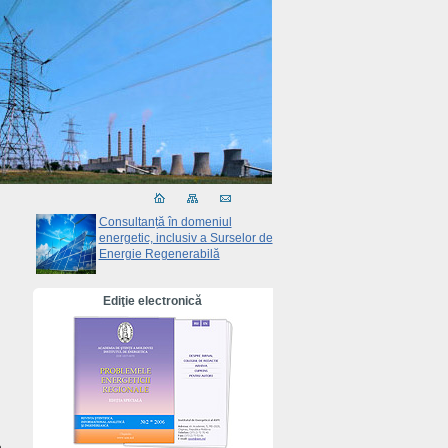
Consultanță în domeniul
energetic, inclusiv a Surselor de
Energie Regenerabilă
Ediţie electronică