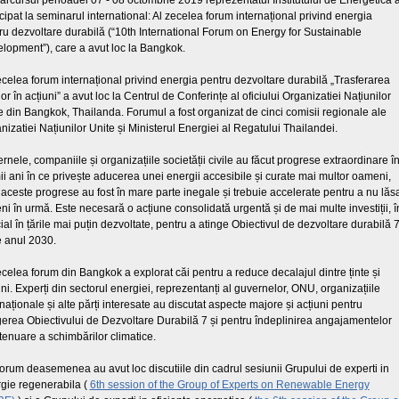
arcursul perioadei 07 - 08 octombrie 2019 reprezentatul Institutului de Energetica 
icipat la seminarul international: Al zecelea forum internațional privind energia
ru dezvoltare durabilă (“10th International Forum on Energy for Sustainable
lopment”), care a avut loc la Bangkok.
ecelea forum internațional privind energia pentru dezvoltare durabilă „Trasferarea
lor în acțiuni” a avut loc la Centrul de Conferințe al oficiului Organizatiei Națiunilor
e din Bangkok, Thailanda. Forumul a fost organizat de cinci comisii regionale ale
nizatiei Națiunilor Unite și Ministerul Energiei al Regatului Thailandei.
rnele, companiile și organizațiile societății civile au făcut progrese extraordinare î
mii ani în ce privește aducerea unei energii accesibile și curate mai multor oameni,
 aceste progrese au fost în mare parte inegale și trebuie accelerate pentru a nu lăs
ni în urmă. Este necesară o acțiune consolidată urgentă și de mai multe investiții, î
ial în țările mai puțin dezvoltate, pentru a atinge Obiectivul de dezvoltare durabilă 
e anul 2030.
ecelea forum din Bangkok a explorat căi pentru a reduce decalajul dintre ținte și
uni. Experți din sectorul energiei, reprezentanți al guvernelor, ONU, organizațiile
rnaționale și alte părți interesate au discutat aspecte majore și acțiuni pentru
gerea Obiectivului de Dezvoltare Durabilă 7 și pentru îndeplinirea angajamentelor
tenuare a schimbărilor climatice.
orum deasemenea au avut loc discutiile din cadrul sesiunii Grupului de experti in
gie regenerabila (
6th session of the Group of Experts on Renewable Energy